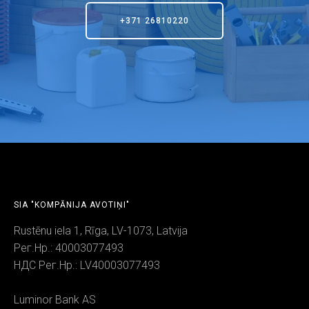
+371 26810220
SIA "KOMPĀNIJA AVOTIŅI"
Rustēnu iela 1, Rīga, LV-1073, Latvija
Рег.Нр.: 40003077493
НДС Рег.Нр.: LV40003077493
Luminor Bank AS