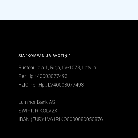
SIA "KOMPĀNIJA AVOTIŅI"
Rustēnu iela 1, Rīga, LV-1073, Latvija
Рег.Нр.: 40003077493
НДС Рег.Нр.: LV40003077493
Luminor Bank AS
SWIFT: RIKOLV2X
IBAN (EUR): LV61RIKO0000080050876