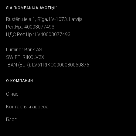
SIA "KOMPĀNIJA AVOTIŅI"
Rustēnu iela 1, Rīga, LV-1073, Latvija
Рег.Нр.: 40003077493
НДС Рег.Нр.: LV40003077493
Luminor Bank AS
SWIFT: RIKOLV2X
IBAN (EUR): LV61RIKO0000080050876
О КОМПАНИИ
О нас
Контакты и адреса
Блог