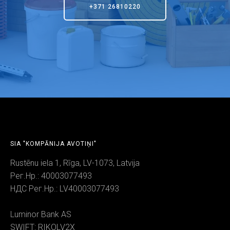
+371 26810220
SIA "KOMPĀNIJA AVOTIŅI"
Rustēnu iela 1, Rīga, LV-1073, Latvija
Рег.Нр.: 40003077493
НДС Рег.Нр.: LV40003077493
Luminor Bank AS
SWIFT: RIKOLV2X