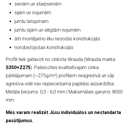
sienām un starpsienām
sijām un nojumēm
jumtu latojumam
jumtu sijām un slēgtām nojumēm
ātri montējamo ēku nesošās konstrukcijās
norobežojošas konstrukcijās
Profili tiek gatavoti no cinkota tērauda (tērauda marka
S350+Z275
). Pateicoties kvalitatīvajam cinka
pārklājumam (~275g/m²) profiliem neagresīvā un vāji
agresīva vidē nav nepieciešama papildus aizsardzība.
Metāla biezums: 0,5 - 6,0 mm | Maksimālais garums: 8000
mm.
Mēs varam realizēt Jūsu individuālos un nestandarta
pasūtījumus.