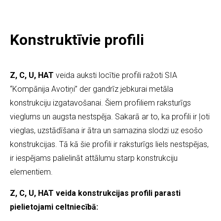
Konstruktīvie profili
Z, C, U, HAT
veida auksti locītie profili ražoti SIA
“Kompānija Avotiņi” der gandrīz jebkurai metāla
konstrukciju izgatavošanai. Šiem profiliem raksturīgs
vieglums un augsta nestspēja. Sakarā ar to, ka profili ir ļoti
vieglas, uzstādīšana ir ātra un samazina slodzi uz esošo
konstrukcijas. Tā kā šie profili ir raksturīgs liels nestspējas,
ir iespējams palielināt attālumu starp konstrukciju
elementiem.
Z, C, U, HAT veida konstrukcijas profili parasti
pielietojami celtniecībā: