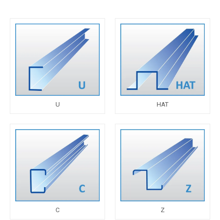
U
HAT
C
Z