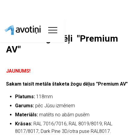
Metāla žoga dēļi "Premium
AV"
JAUNUMS!
Sakam taisīt metāla štaketa žogu dēļus "Premium AV"
Platums:
118mm
Garums:
pēc Jūsu izmēriem
Materiāls:
matēts no abām pusēm
Krāsas:
RAL 7016/7016; RAL 8019/8019; RAL
8017/8017; Dark Pine 3D/otra puse RAL8017.