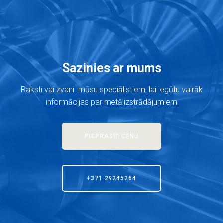
Sazinies ar mums
Raksti vai zvani mūsu speciālistiem, lai iegūtu vairāk
informācijas par metālizstrādājumiem
PIEPRASĪT CENU
+371 29245264