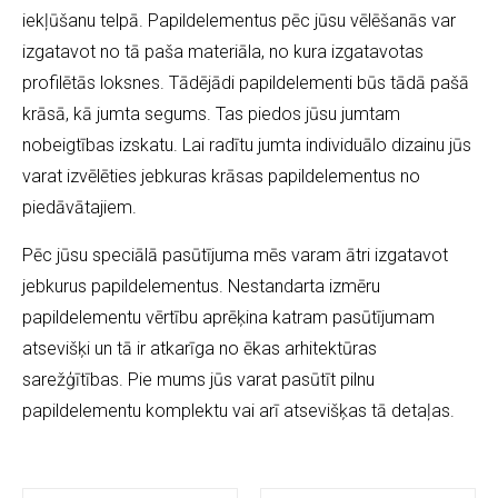
iekļūšanu telpā. Papildelementus pēc jūsu vēlēšanās var
izgatavot no tā paša materiāla, no kura izgatavotas
profilētās loksnes. Tādējādi papildelementi būs tādā pašā
krāsā, kā jumta segums. Tas piedos jūsu jumtam
nobeigtības izskatu. Lai radītu jumta individuālo dizainu jūs
varat izvēlēties jebkuras krāsas papildelementus no
piedāvātajiem.
Pēc jūsu speciālā pasūtījuma mēs varam ātri izgatavot
jebkurus papildelementus. Nestandarta izmēru
papildelementu vērtību aprēķina katram pasūtījumam
atsevišķi un tā ir atkarīga no ēkas arhitektūras
sarežģītības. Pie mums jūs varat pasūtīt pilnu
papildelementu komplektu vai arī atsevišķas tā detaļas.