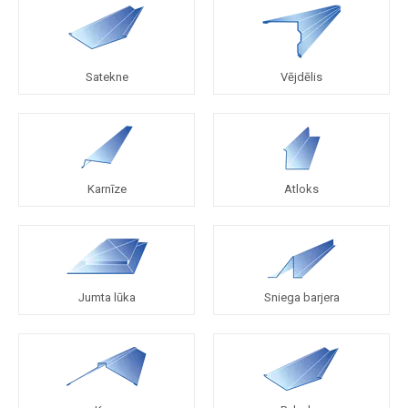
Satekne
Vējdēlis
Karnīze
Atloks
Jumta lūka
Sniega barjera