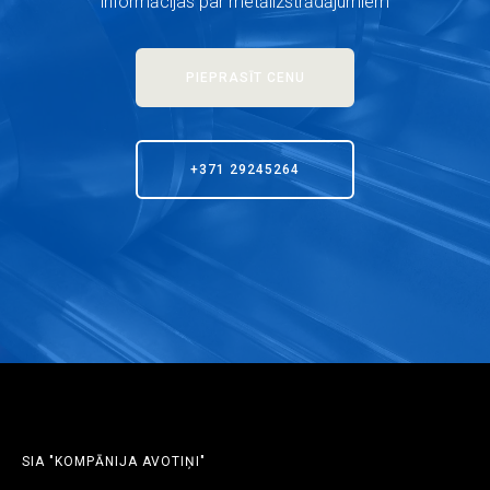
informācijas par metālizstrādājumiem
PIEPRASĪT CENU
+371 29245264
SIA "KOMPĀNIJA AVOTIŅI"