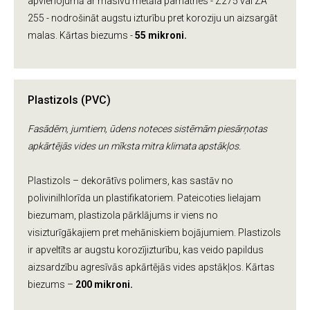
apvienojumā ar masīvu metāla pamatnes - Z275 vai ZA
255 - nodrošināt augstu izturību pret koroziju un aizsargāt
malas. Kārtas biezums -
55 mikroni.
Plastizols (PVC)
Fasādēm, jumtiem, ūdens noteces sistēmām piesārņotas
apkārtējās vides un mīksta mitra klimata apstākļos.
Plastizols – dekorātīvs polimers, kas sastāv no
polivinilhlorīda un plastifikatoriem. Pateicoties lielajam
biezumam, plastizola pārklājums ir viens no
visizturīgākajiem pret mehāniskiem bojājumiem. Plastizols
ir apveltīts ar augstu korozījizturību, kas veido papildus
aizsardzību agresīvās apkārtējās vides apstākļos. Kārtas
biezums –
200 mikroni.