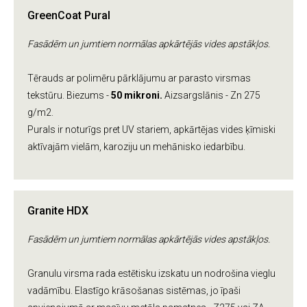
GreenCoat Pural
Fasādēm un jumtiem normālas apkārtējās vides apstākļos.
Tērauds ar polimēru pārklājumu ar parasto virsmas
tekstūru. Biezums -
50 mikroni.
Aizsargslānis - Zn 275
g/m2.
Purals ir noturīgs pret UV stariem, apkārtējas vides ķīmiski
aktīvajām vielām, karoziju un mehānisko iedarbību.
Granite HDX
Fasādēm un jumtiem normālas apkārtējās vides apstākļos.
Granulu virsma rada estētisku izskatu un nodrošina vieglu
vadāmību. Elastīgo krāsošanas sistēmas, jo īpaši