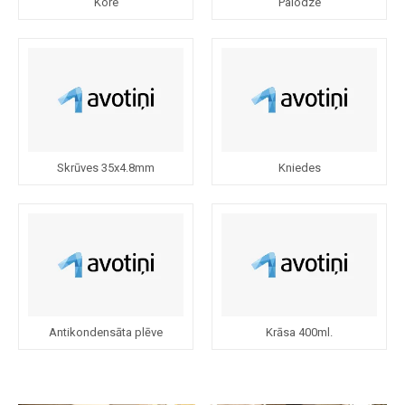
Kore
Palodze
Skrūves 35x4.8mm
Kniedes
Antikondensāta plēve
Krāsa 400ml.