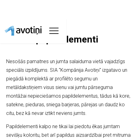
Jumta papildelementi
Nesošās pamatnes un jumta salaiduma vietā vajadzīgs
speciāls izpildījums. SIA "Kompānija Avotiņi" izgatavo un
piegādā komplektā ar profilēto segumu un
metāldakstiņiem visus sienu vai jumtu pārseguma
montāžai nepieciešamos papildelementus, tādus kā kore,
satekne, pieduras, sniega barjeras, pārejas un daudz ko
citu, bez kā nevar iztikt neviens jumts.
Papildelementi kalpo ne tikai lai piedotu ēkas jumtam
sevišķu koloritu, bet arī papildus aizsardzībai pret mitruma