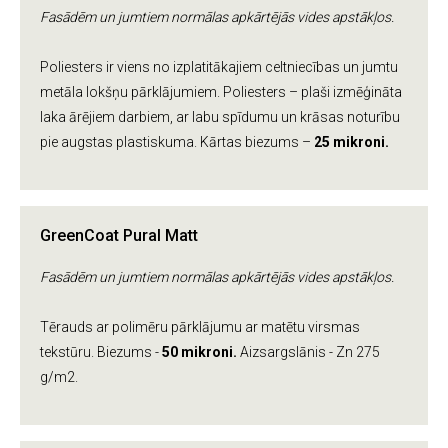
Fasādēm un jumtiem normālas apkārtējās vides apstākļos.
Poliesters ir viens no izplatitākajiem celtniecības un jumtu
metāla lokšņu pārklājumiem. Poliesters – plaši izmēģināta
laka ārējiem darbiem, ar labu spīdumu un krāsas noturību
pie augstas plastiskuma. Kārtas biezums –
25 mikroni.
GreenCoat Pural Matt
Fasādēm un jumtiem normālas apkārtējās vides apstākļos.
Tērauds ar polimēru pārklājumu ar matētu virsmas
tekstūru. Biezums -
50 mikroni.
Aizsargslānis - Zn 275
g/m2.