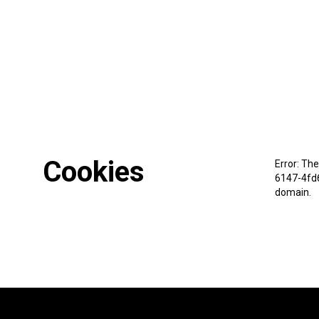
Cookies
Error: Th
6147-4fd6
domain.