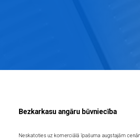
Bezkarkasu angāru būvniecība
Neskatoties uz komerciālā īpašuma augstajām cenām