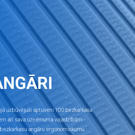
ANGĀRI
jā uzbūvējuši aptuveni 100 bezkarkasa
iem arī sava uzņēmuma vajadzībām -
par bezkarkasu angāru ergonomiskumu.