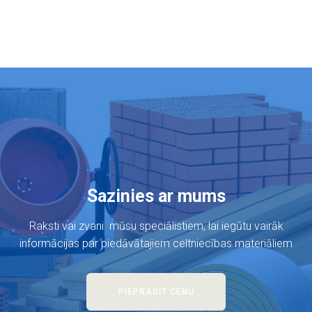
Sazinies ar mums
Raksti vai zvani mūsu speciālistiem, lai iegūtu vairāk
informācijas par piedāvātajiem celtniecības materiāliem
PIEPRASĪT CENU