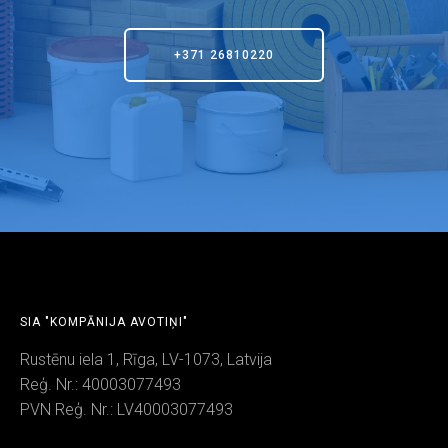
+371 26810220
SIA "KOMPĀNIJA AVOTIŅI"
Rustēnu iela 1, Rīga, LV-1073, Latvija
Reģ. Nr.: 40003077493
PVN Reģ. Nr.: LV40003077493