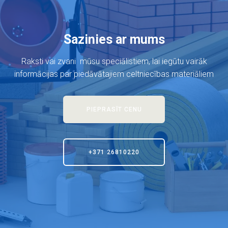
Sazinies ar mums
Raksti vai zvani mūsu speciālistiem, lai iegūtu vairāk
informācijas par piedāvātajiem celtniecības materiāliem
PIEPRASĪT CENU
+371 26810220