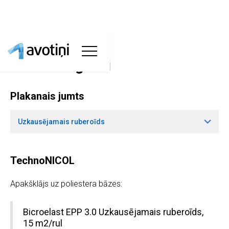
Jumta segumi
Plakanais jumts
Uzkausējamais ruberoīds
TechnoNICOL
Apakšklājs uz poliestera bāzes:
Bicroelast EPP 3.0 Uzkausējamais ruberoīds,
15 m2/rul