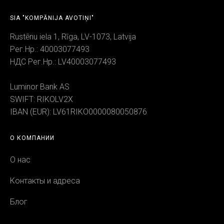
SIA "KOMPĀNIJA AVOTIŅI"
Rustēnu iela 1, Rīga, LV-1073, Latvija
Рег.Нр.: 40003077493
НДС Рег.Нр.: LV40003077493
Luminor Bank AS
SWIFT: RIKOLV2X
IBAN (EUR): LV61RIKO0000080050876
О КОМПАНИИ
О нас
Контакты и адреса
Блог