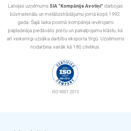
Latvijas uzņēmums
SIA "Kompānija Avotiņi"
darbojas
būvmateriālu un metālizstrādājumu jomā kopš 1992.
gada. Šajā laika posmā kompānija ievērojami
paplašināja piedāvāto preču un pakalpojumu klāstu, kā
arī veiksmīgi uzsāka darbību eksporta tīrgū. Uzņēmums
nodarbina vairāk kā 180 cilvēkus.
ISO 9001:2015